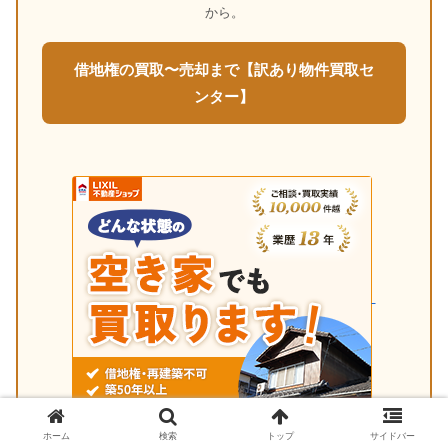
から。
借地権の買取〜売却まで【訳あり物件買取セ
ンター】
ホーム
検索
トップ
サイドバー