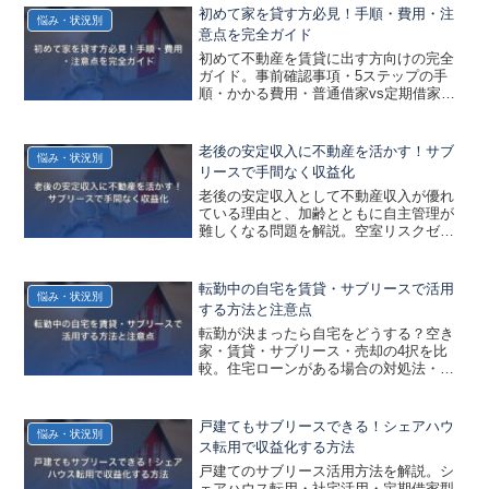
初めて家を貸す方必見！手順・費用・注
悩み・状況別
意点を完全ガイド
初めて不動産を賃貸に出す方向けの完全
ガイド。事前確認事項・5ステップの手
順・かかる費用・普通借家vs定期借家・
確定申告・火災保険の切替まで、初心者
にもわかりやすく解説します。
老後の安定収入に不動産を活かす！サブ
悩み・状況別
リースで手間なく収益化
老後の安定収入として不動産収入が優れ
ている理由と、加齢とともに自主管理が
難しくなる問題を解説。空室リスクゼ
ロ・管理業務なしのサブリースが老後の
収入対策に最適な理由を紹介します。
転勤中の自宅を賃貸・サブリースで活用
悩み・状況別
する方法と注意点
転勤が決まったら自宅をどうする？空き
家・賃貸・サブリース・売却の4択を比
較。住宅ローンがある場合の対処法・戻
ったときに確実に住めるための定期借家
契約の選び方も解説します。
戸建てもサブリースできる！シェアハウ
悩み・状況別
ス転用で収益化する方法
戸建てのサブリース活用方法を解説。シ
ェアハウス転用・社宅活用・定期借家型