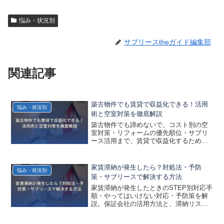
悩み・状況別
サブリースtheガイド編集部
関連記事
築古物件でも賃貸で収益化できる！活用
悩み・状況別
術と空室対策を徹底解説
築古物件でも諦めないで。コスト別の空
室対策・リフォームの優先順位・サブリ
ース活用まで、賃貸で収益化するための
実践的な方法をわかりやすく解説しま
す。
家賃滞納が発生したら？対処法・予防
悩み・状況別
策・サブリースで解決する方法
家賃滞納が発生したときのSTEP別対応手
順・やってはいけない対応・予防策を解
説。保証会社の活用方法と、滞納リスク
を根本的にゼロにするサブリースへの切
替方法も紹介します。